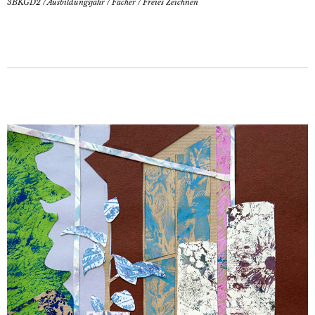
3BKGD2
/
Ausbildungsjahr
/
Fächer
/
Freies Zeichnen