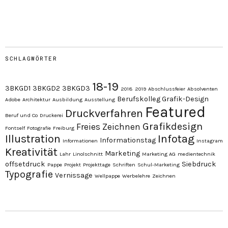
SCHLAGWÖRTER
18-19
3BKGD1
3BKGD2
3BKGD3
2018
2019
Abschlussfeier
Absolventen
Berufskolleg Grafik-Design
Adobe
Architektur
Ausbildung
Ausstellung
Featured
Druckverfahren
Beruf und Co
Druckerei
Grafikdesign
Freies Zeichnen
Fontself
Fotografie
Freiburg
Illustration
Infotag
Informationstag
Informationen
Instagram
Kreativität
Marketing
Lahr
Linolschnitt
Marketing AG
medientechnik
offsetdruck
Siebdruck
Pappe
Projekt
Projekttage
Schriften
Schul-Marketing
Typografie
Vernissage
Wellpappe
Werbelehre
Zeichnen