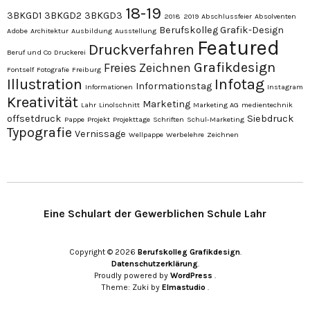
18-19
3BKGD1
3BKGD2
3BKGD3
2018
2019
Abschlussfeier
Absolventen
Berufskolleg Grafik-Design
Adobe
Architektur
Ausbildung
Ausstellung
Featured
Druckverfahren
Beruf und Co
Druckerei
Grafikdesign
Freies Zeichnen
Fontself
Fotografie
Freiburg
Illustration
Infotag
Informationstag
Informationen
Instagram
Kreativität
Marketing
Lahr
Linolschnitt
Marketing AG
medientechnik
offsetdruck
Siebdruck
Pappe
Projekt
Projekttage
Schriften
Schul-Marketing
Typografie
Vernissage
Wellpappe
Werbelehre
Zeichnen
Eine Schulart der Gewerblichen Schule Lahr
Copyright © 2026
Berufskolleg Grafikdesign
Datenschutzerklärung
Proudly powered by
WordPress
Theme: Zuki by
Elmastudio