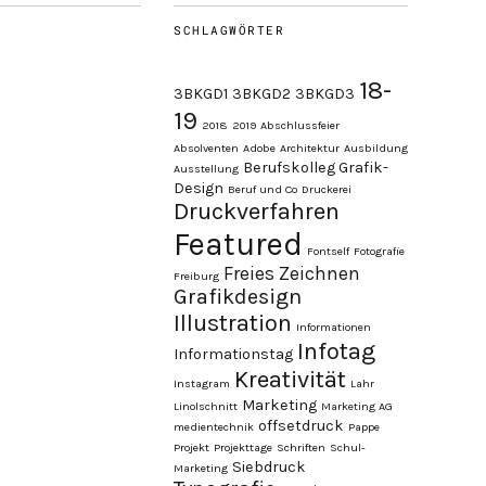
SCHLAGWÖRTER
18-
3BKGD1
3BKGD2
3BKGD3
19
2018
2019
Abschlussfeier
Absolventen
Adobe
Architektur
Ausbildung
Berufskolleg Grafik-
Ausstellung
Design
Beruf und Co
Druckerei
Druckverfahren
Featured
Fontself
Fotografie
Freies Zeichnen
Freiburg
Grafikdesign
Illustration
Informationen
Infotag
Informationstag
Kreativität
Instagram
Lahr
Marketing
Linolschnitt
Marketing AG
offsetdruck
medientechnik
Pappe
Projekt
Projekttage
Schriften
Schul-
Siebdruck
Marketing