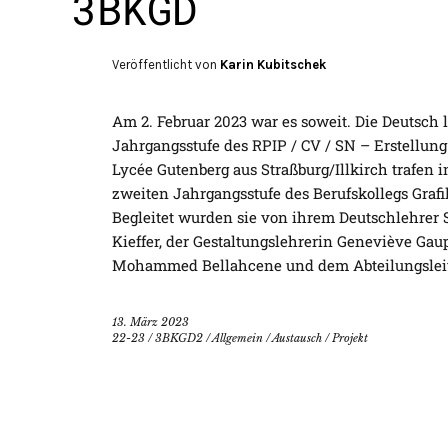
3BKGD
Veröffentlicht von
Karin Kubitschek
Am 2. Februar 2023 war es soweit. Die Deutsch
Jahrgangsstufe des RPIP / CV / SN – Erstellun
Lycée Gutenberg aus Straßburg/Illkirch trafen
zweiten Jahrgangsstufe des Berufskollegs Graf
Begleitet wurden sie von ihrem Deutschlehrer 
Kieffer, der Gestaltungslehrerin Geneviève Ga
Mohammed Bellahcene und dem Abteilungsleit
13. März 2023
22-23
/
3BKGD2
/
Allgemein
/
Austausch
/
Projekt