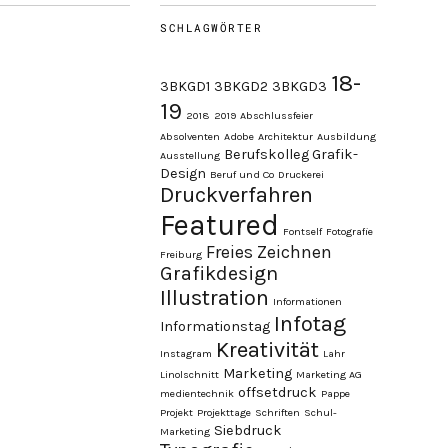
SCHLAGWÖRTER
18-
3BKGD1
3BKGD2
3BKGD3
19
2018
2019
Abschlussfeier
Absolventen
Adobe
Architektur
Ausbildung
Berufskolleg Grafik-
Ausstellung
Design
Beruf und Co
Druckerei
Druckverfahren
Featured
Fontself
Fotografie
Freies Zeichnen
Freiburg
Grafikdesign
Illustration
Informationen
Infotag
Informationstag
Kreativität
Instagram
Lahr
Marketing
Linolschnitt
Marketing AG
offsetdruck
medientechnik
Pappe
Projekt
Projekttage
Schriften
Schul-
Siebdruck
Marketing