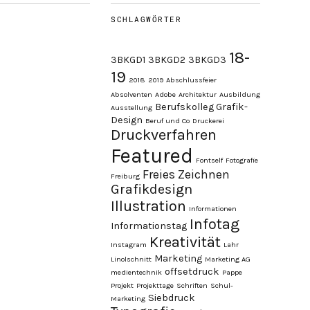
SCHLAGWÖRTER
18-
3BKGD1
3BKGD2
3BKGD3
19
2018
2019
Abschlussfeier
Absolventen
Adobe
Architektur
Ausbildung
Berufskolleg Grafik-
Ausstellung
Design
Beruf und Co
Druckerei
Druckverfahren
Featured
Fontself
Fotografie
Freies Zeichnen
Freiburg
Grafikdesign
Illustration
Informationen
Infotag
Informationstag
Kreativität
Instagram
Lahr
Marketing
Linolschnitt
Marketing AG
offsetdruck
medientechnik
Pappe
Projekt
Projekttage
Schriften
Schul-
Siebdruck
Marketing