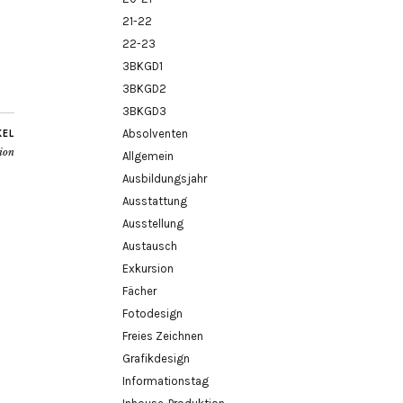
21-22
22-23
3BKGD1
3BKGD2
3BKGD3
Absolventen
KEL
tion
Allgemein
Ausbildungsjahr
Ausstattung
Ausstellung
Austausch
Exkursion
Fächer
Fotodesign
Freies Zeichnen
Grafikdesign
Informationstag