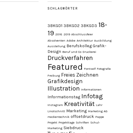
SCHLAGWÖRTER
18-
3BKGD1
3BKGD2
3BKGD3
19
2018
2019
Abschlussfeier
Absolventen
Adobe
Architektur
Ausbildung
Berufskolleg Grafik-
Ausstellung
Design
Beruf und Co
Druckerei
Druckverfahren
Featured
Fontself
Fotografie
Freies Zeichnen
Freiburg
Grafikdesign
Illustration
Informationen
Infotag
Informationstag
Kreativität
Instagram
Lahr
Marketing
Linolschnitt
Marketing AG
offsetdruck
medientechnik
Pappe
Projekt
Projekttage
Schriften
Schul-
Siebdruck
Marketing