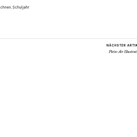
ichnen
,
Schuljahr
NÄCHSTER ARTI
Plein-Air Illustra