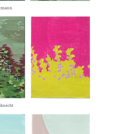
izmann
nknecht