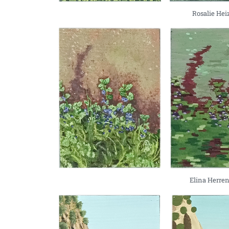
Rosalie He
Elina Herre