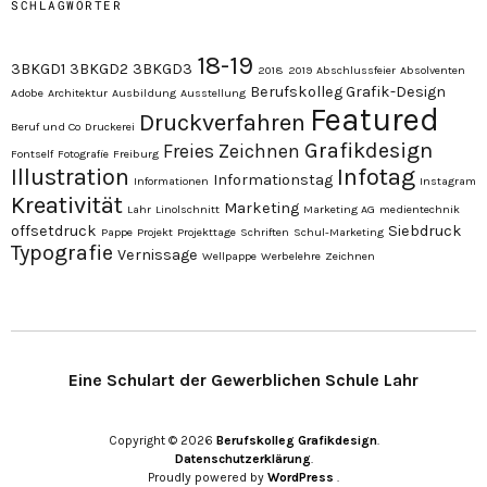
SCHLAGWÖRTER
18-19
3BKGD1
3BKGD2
3BKGD3
2018
2019
Abschlussfeier
Absolventen
Berufskolleg Grafik-Design
Adobe
Architektur
Ausbildung
Ausstellung
Featured
Druckverfahren
Beruf und Co
Druckerei
Grafikdesign
Freies Zeichnen
Fontself
Fotografie
Freiburg
Illustration
Infotag
Informationstag
Informationen
Instagram
Kreativität
Marketing
Lahr
Linolschnitt
Marketing AG
medientechnik
offsetdruck
Siebdruck
Pappe
Projekt
Projekttage
Schriften
Schul-Marketing
Typografie
Vernissage
Wellpappe
Werbelehre
Zeichnen
Eine Schulart der Gewerblichen Schule Lahr
Copyright © 2026
Berufskolleg Grafikdesign
Datenschutzerklärung
Proudly powered by
WordPress