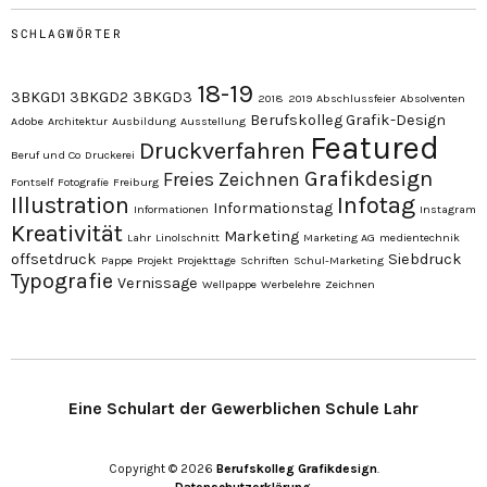
SCHLAGWÖRTER
18-19
3BKGD1
3BKGD2
3BKGD3
2018
2019
Abschlussfeier
Absolventen
Berufskolleg Grafik-Design
Adobe
Architektur
Ausbildung
Ausstellung
Featured
Druckverfahren
Beruf und Co
Druckerei
Grafikdesign
Freies Zeichnen
Fontself
Fotografie
Freiburg
Illustration
Infotag
Informationstag
Informationen
Instagram
Kreativität
Marketing
Lahr
Linolschnitt
Marketing AG
medientechnik
offsetdruck
Siebdruck
Pappe
Projekt
Projekttage
Schriften
Schul-Marketing
Typografie
Vernissage
Wellpappe
Werbelehre
Zeichnen
Eine Schulart der Gewerblichen Schule Lahr
Copyright © 2026
Berufskolleg Grafikdesign
Datenschutzerklärung