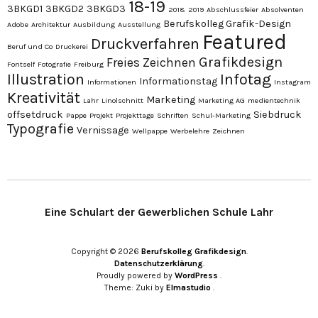
18-19
3BKGD1
3BKGD2
3BKGD3
2018
2019
Abschlussfeier
Absolventen
Berufskolleg Grafik-Design
Adobe
Architektur
Ausbildung
Ausstellung
Featured
Druckverfahren
Beruf und Co
Druckerei
Grafikdesign
Freies Zeichnen
Fontself
Fotografie
Freiburg
Illustration
Infotag
Informationstag
Informationen
Instagram
Kreativität
Marketing
Lahr
Linolschnitt
Marketing AG
medientechnik
offsetdruck
Siebdruck
Pappe
Projekt
Projekttage
Schriften
Schul-Marketing
Typografie
Vernissage
Wellpappe
Werbelehre
Zeichnen
Eine Schulart der Gewerblichen Schule Lahr
Copyright © 2026
Berufskolleg Grafikdesign
Datenschutzerklärung
Proudly powered by
WordPress
Theme: Zuki by
Elmastudio