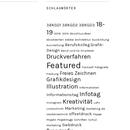
SCHLAGWÖRTER
18-
3BKGD1
3BKGD2
3BKGD3
19
2018
2019
Abschlussfeier
Absolventen
Adobe
Architektur
Ausbildung
Berufskolleg Grafik-
Ausstellung
Design
Beruf und Co
Druckerei
Druckverfahren
Featured
Fontself
Fotografie
Freies Zeichnen
Freiburg
Grafikdesign
Illustration
Informationen
Infotag
Informationstag
Kreativität
Instagram
Lahr
Marketing
Linolschnitt
Marketing AG
offsetdruck
medientechnik
Pappe
Projekt
Projekttage
Schriften
Schul-
Siebdruck
Marketing